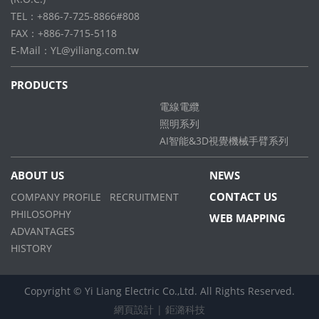
TEL：+886-7-725-8866#808
FAX：+886-7-715-5118
E-Mail：
YL@yiliang.com.tw
PRODUCTS
電線電纜
照明系列
AI智能&3D視覺機械手臂系列
ABOUT US
NEWS
CONTACT US
COMPANY PROFILE
RECRUITMENT
PHILOSOPHY
WEB MAPPING
ADVANTAGES
HISTORY
Copyright © Yi Liang Electric Co.,Ltd. All Rights Reserved.
網頁設計
| 鉅潞科技