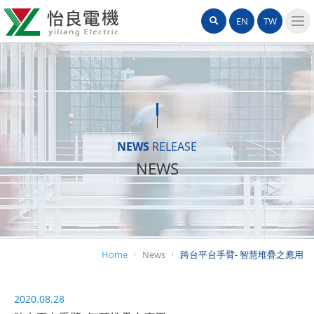
怡
網
Search
EN
TW
良
站
導
電
覽
機
選
單
有
限
NEWS
RELEASE
NEWS
公
司
Home
News
跨台平台手臂- 智慧堆疊之應用
2020.08.28