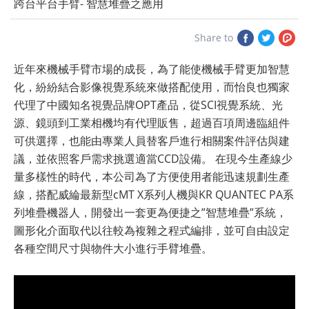
跨台平台手臂- 智慧堆疊之應用
Share
Share
Sh
Share to
to
to
to
近年來機械手臂市場的成長，為了能使機械手臂更加智慧
Facebook
Twitter
Plu
化，紛紛結合影像視覺系統來做搭配使用，而怡良也獨家
代理了中國知名視覺品牌OPT產品，從SCI視覺系統、光
源、鏡頭到工業相機均有代理販售，超過百項周邊臨組件
可供選擇，也能由專業人員替客戶進行相關案件評估與建
議，並依照客戶需求挑選適當CCD設備。 在現今生產線少
量多樣性的時代，本公司為了方便使用者能迅速規劃生產
線，搭配威綸最新型cMT X系列人機與KR QUANTEC PA系
列堆疊機器人，開發出一套更為便捷之”智慧堆疊”系統，
圖形化介面取代以往較為複雜之程式編排，並可自由設定
各種空間尺寸與物件大小進行手臂堆疊。