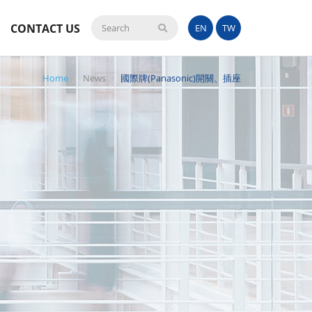
CONTACT US
Search
EN
TW
Home
News
國際牌(Panasonic)開關、插座