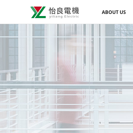
怡
網
ABOUT US
良
站
導
電
覽
機
選
有
單
限
公
司