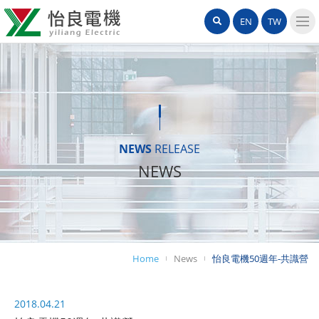
怡
網
Search
EN
TW
良
站
導
電
覽
機
選
單
有
限
NEWS
RELEASE
NEWS
公
司
Home
News
怡良電機50週年-共識營
2018.04.21