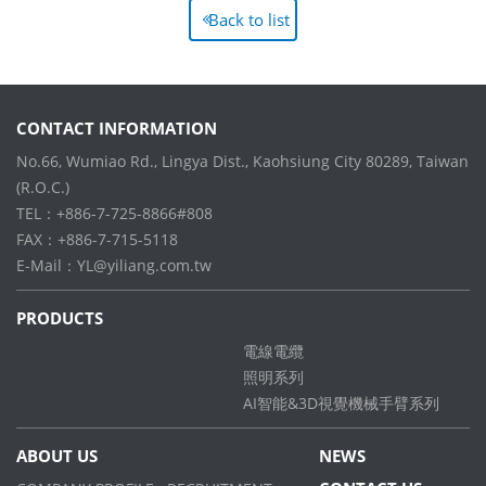
Back to list
CONTACT INFORMATION
No.66, Wumiao Rd., Lingya Dist., Kaohsiung City 80289, Taiwan
(R.O.C.)
TEL：+886-7-725-8866#808
FAX：+886-7-715-5118
E-Mail：
YL@yiliang.com.tw
PRODUCTS
電線電纜
照明系列
AI智能&3D視覺機械手臂系列
ABOUT US
NEWS