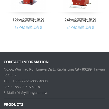
12kV級高壓比流器
24kV級高壓比流器
12kV級高壓比流器
24kV級高壓比流器
CONTACT INFORMATION
No.66, Wumiao Rd., Lingya Dist., Kaohsiung City 80289, Taiwan
(R.O.C.)
TEL：+886-7-725-8866#808
FAX：+886-7-715-5118
E-Mail：
YL@yiliang.com.tw
PRODUCTS