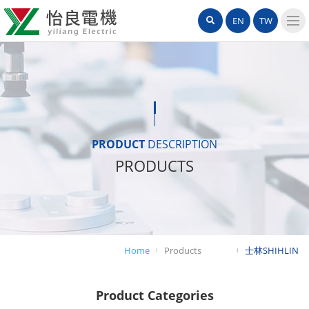
怡
網
Search
EN
TW
良
站
導
電
覽
機
選
單
有
限
PRODUCT
DESCRIPTION
PRODUCTS
公
司
Home
Products
士林SHIHLIN
Product Categories