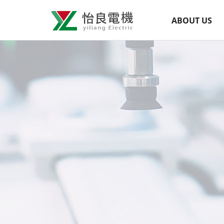
怡
網
ABOUT US
良
站
導
電
覽
機
選
有
單
限
公
司