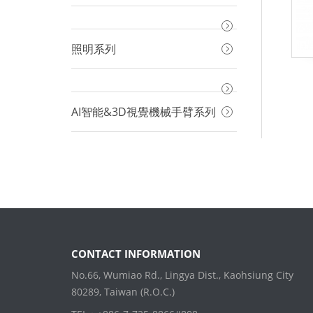
照明系列
AI智能&3D視覺機械手臂系列
CONTACT INFORMATION
No.66, Wumiao Rd., Lingya Dist., Kaohsiung City
80289, Taiwan (R.O.C.)