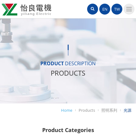
怡
網
Search
EN
TW
良
站
導
電
覽
機
選
單
有
限
PRODUCT
DESCRIPTION
PRODUCTS
公
司
Home
Products
照明系列
光源
Product Categories