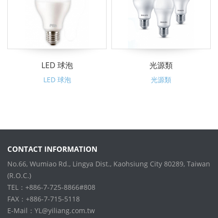
LED 球泡
光源類
LED 球泡
光源類
CONTACT INFORMATION
No.66, Wumiao Rd., Lingya Dist., Kaohsiung City 80289, Taiwan
(R.O.C.)
TEL：+886-7-725-8866#808
FAX：+886-7-715-5118
E-Mail：
YL@yiliang.com.tw