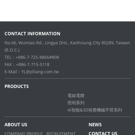
CONTACT INFORMATION
No.66, Wumiao Rd., Lingya Dist., Kaohsiung City 80289, Taiwan
(R.O.C.)
TEL：+886-7-725-8866#808
FAX：+886-7-715-5118
E-Mail：
YL@yiliang.com.tw
PRODUCTS
電線電纜
照明系列
AI智能&3D視覺機械手臂系列
ABOUT US
NEWS
CONTACT US
COMPANY PROFILE
RECRUITMENT