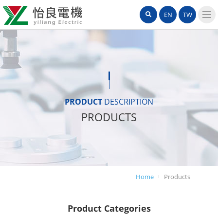
怡
網
Search
EN
TW
良
站
導
電
覽
機
選
單
有
限
PRODUCT
DESCRIPTION
PRODUCTS
公
司
Home
Products
Product Categories