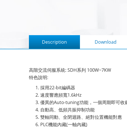
Description
Download
高階交流伺服系統: SDH系列 100W~7KW
特色說明:
採用22-bit編碼器
速度響應頻寬1.6kHz
優異的Auto-tuning功能，一個周期即可收
自動高、低頻共振抑制功能
雙軸同動、全閉迴路、絕對位置機能對應
PLC機能內藏(一軸內藏)