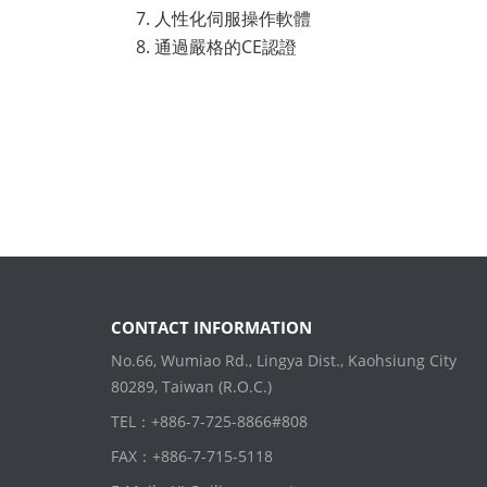
人性化伺服操作軟體
通過嚴格的CE認證
CONTACT INFORMATION
No.66, Wumiao Rd., Lingya Dist., Kaohsiung City
80289, Taiwan (R.O.C.)
TEL：+886-7-725-8866#808
FAX：+886-7-715-5118