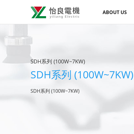
怡
網
ABOUT US
良
站
導
電
覽
機
選
有
單
SDH系列 (100W~7KW)
限
SDH系列 (100W~7KW)
公
司
SDH系列 (100W~7KW)