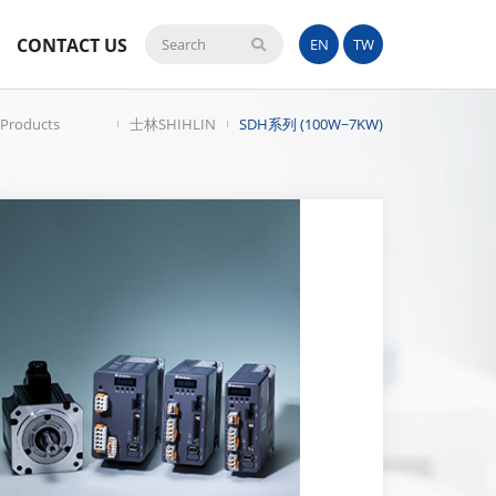
CONTACT US
Search
EN
TW
Products
士林SHIHLIN
SDH系列 (100W~7KW)