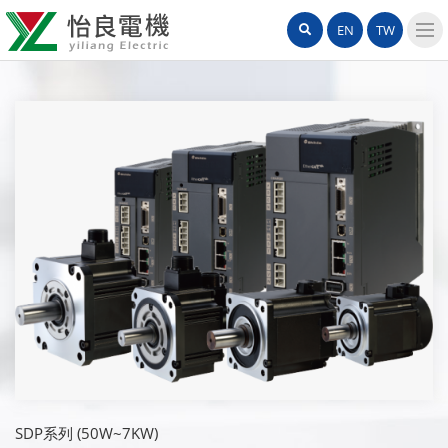
怡
網
Search
EN
TW
良
站
導
電
覽
機
選
單
有
限
公
司
SDP系列 (50W~7KW)