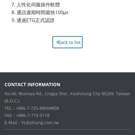
人性化伺服操作軟體
通訊週期時間最快100μs
通過ETG正式認證
Back to list
CONTACT INFORMATION
No.66, Wumiao Rd., Lingya Dist., Kaohsiung City 80289, Taiwan
(R.O.C.)
TEL：+886-7-725-8866#808
FAX：+886-7-715-5118
E-Mail：
YL@yiliang.com.tw