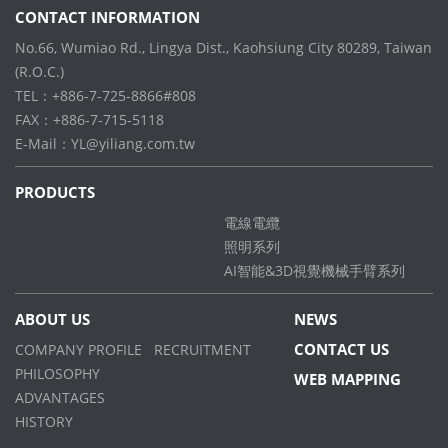
CONTACT INFORMATION
No.66, Wumiao Rd., Lingya Dist., Kaohsiung City 80289, Taiwan
(R.O.C.)
TEL：+886-7-725-8866#808
FAX：+886-7-715-5118
E-Mail：
YL@yiliang.com.tw
PRODUCTS
電線電纜
照明系列
AI智能&3D視覺機械手臂系列
ABOUT US
NEWS
CONTACT US
COMPANY PROFILE
RECRUITMENT
PHILOSOPHY
WEB MAPPING
ADVANTAGES
HISTORY