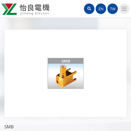
怡
網
Search
EN
TW
良
站
導
電
覽
機
選
單
有
限
公
司
SMB