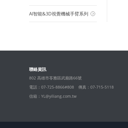
AI智能&3D視覺機械手臂系列
聯絡資訊
802 高雄市苓雅區武廟路66號
電話：07-725-8866#808
傳真：07-715-5118
信箱：
YL@yiliang.com.tw