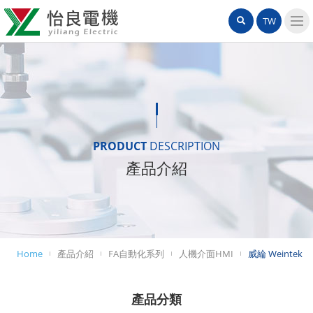
怡
網
站
TW
良
站
內
導
電
搜
覽
機
選
尋
單
有
限
PRODUCT
DESCRIPTION
產品介紹
公
司
Home
產品介紹
FA自動化系列
人機介面HMI
威綸 Weintek
產品分類