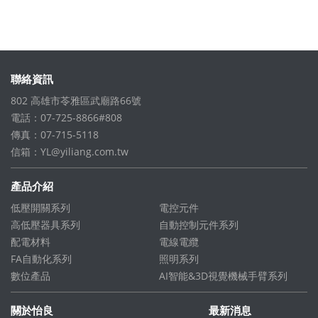
聯絡資訊
802 高雄市苓雅區武廟路66號
電話：07-725-8866#808
傳真：07-715-5118
信箱：
YL@yiliang.com.tw
產品介紹
低壓開關系列
電控元件
高低壓器具系列
自動控制元件系列
配電材料
電線電纜
FA自動化系列
照明系列
數位產品
AI智能&3D視覺機械手臂系列
關於怡良
最新消息