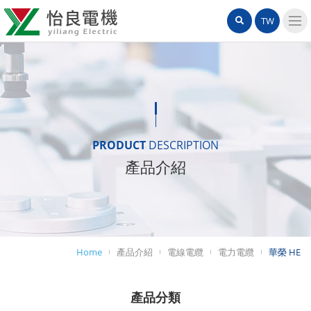
怡
網
站
TW
良
站
內
導
電
搜
覽
機
選
尋
單
有
限
PRODUCT
DESCRIPTION
產品介紹
公
司
Home
產品介紹
電線電纜
電力電纜
華榮 HE
產品分類