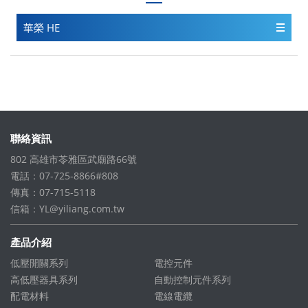
華榮 HE
聯絡資訊
802 高雄市苓雅區武廟路66號
電話：07-725-8866#808
傳真：07-715-5118
信箱：
YL@yiliang.com.tw
產品介紹
低壓開關系列
電控元件
高低壓器具系列
自動控制元件系列
配電材料
電線電纜