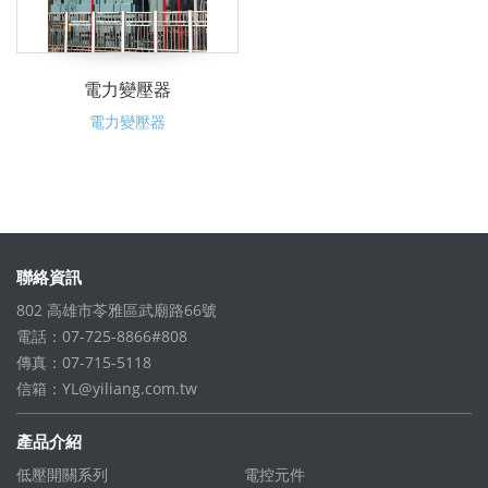
電力變壓器
電力變壓器
聯絡資訊
802 高雄市苓雅區武廟路66號
電話：07-725-8866#808
傳真：07-715-5118
信箱：
YL@yiliang.com.tw
產品介紹
低壓開關系列
電控元件