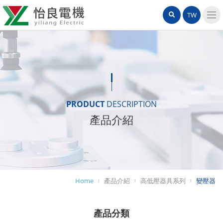
怡
網
站
TW
良
站
內
導
電
搜
覽
機
選
尋
單
有
限
PRODUCT
DESCRIPTION
產品介紹
公
司
Home
產品介紹
高低壓器具系列
變壓器
產品分類