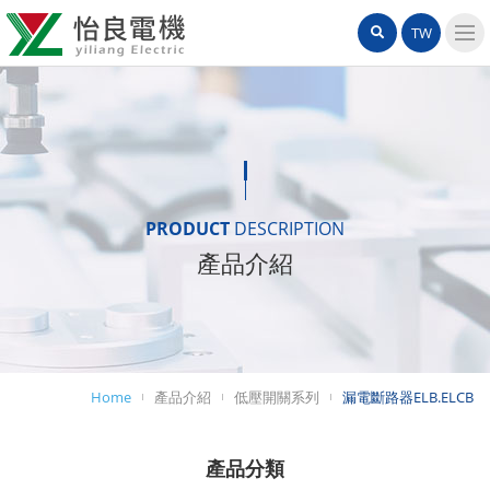
怡
網
站
TW
良
站
內
導
電
搜
覽
機
選
尋
單
有
限
PRODUCT
DESCRIPTION
產品介紹
公
司
Home
產品介紹
低壓開關系列
漏電斷路器ELB.ELCB
產品分類