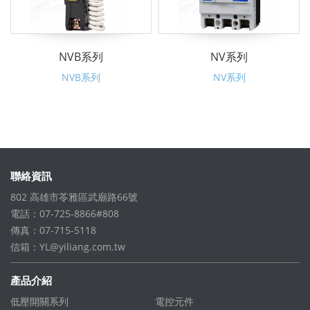
NVB系列
NV系列
NVB系列
NV系列
聯絡資訊
802 高雄市苓雅區武廟路66號
電話：07-725-8866#808
傳真：07-715-5118
信箱：
YL@yiliang.com.tw
產品介紹
低壓開關系列
電控元件