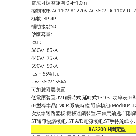
電流可調整範圍:0.4~1.0In
控制電壓:AC110V.AC220V.AC380V DC110V.DC2
極數: 3P 4P
輔助接點:4C
啟斷容量:
Icu：
380V/ 85kA
440V/ 75kA
690V/ 50kA
Ics = 65% Icu
Icw :380V/ 55kA
可加裝附屬裝置:
低電壓裝置UVT(瞬時式.延時式1~10s).功率表(
(H型標準品).MCR.系統時鐘.通信模組(ModBus .
次接線迴路蓋板.機械連鎖裝置.三鎖兩鑰匙.門聯鎖.
ST通訊協議模組. ST A/D電源模組.ST手持編輯器.
BA3200-H固定型