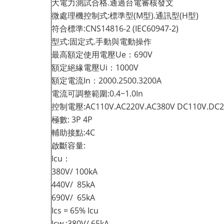
大電力測試合格.通過台電審核發文
微處理機控制式:標準型(M型).通訊型(H型)
符合標準:CNS14816-2 (IEC60947-2)
型式:固定式.手動與電動操作
最高額定使用電壓Ue：690V
額定絕緣電壓Ui：1000V
額定電流In：2000.2500.3200A
電流可調整範圍:0.4~1.0In
控制電壓:AC110V.AC220V.AC380V DC110V.DC2
極數: 3P 4P
輔助接點:4C
啟斷容量:
Icu：
380V/ 100kA
440V/ 85kA
690V/ 65kA
Ics = 65% Icu
Icw :380V/ 65kA