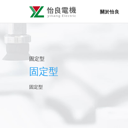
怡
網
關於怡良
良
站
導
電
覽
機
選
有
單
固定型
限
固定型
公
司
固定型