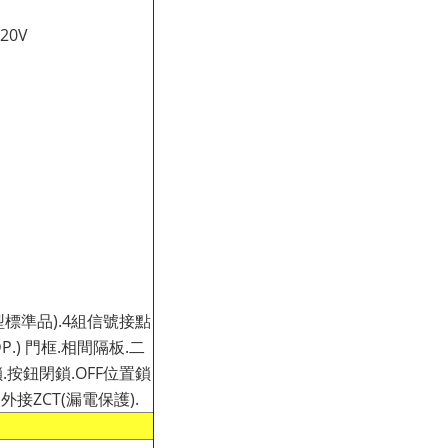
20V
H型標準品).4組信號接點
DP.) 門框.相間隔板.二
按鈕閉鎖.OFF位置鎖
 外接ZCT(漏電保護).