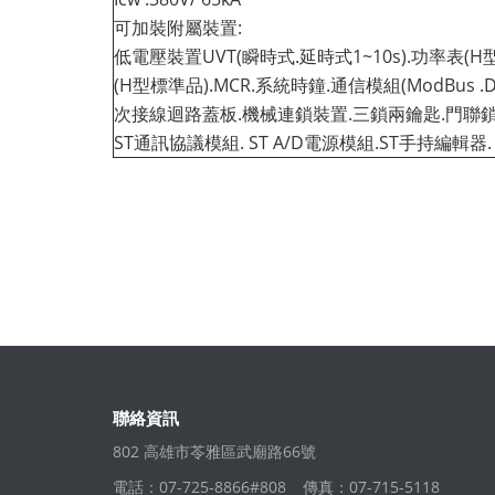
可加裝附屬裝置:
低電壓裝置UVT(瞬時式.延時式1~10s).功率表(
(H型標準品).MCR.系統時鐘.通信模組(ModBus .
次接線迴路蓋板.機械連鎖裝置.三鎖兩鑰匙.門聯鎖.
ST通訊協議模組. ST A/D電源模組.ST手持編輯器.
聯絡資訊
802 高雄市苓雅區武廟路66號
電話：07-725-8866#808
傳真：07-715-5118