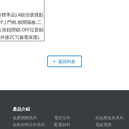
H型標準品).4組信號接點
DP.) 門框.相間隔板.二
按鈕閉鎖.OFF位置鎖
 外接ZCT(漏電保護).
返回列表
產品介紹
低壓開關系列
電控元件
高低壓器具系列
自動控制元件系列
配電材料
電線電纜