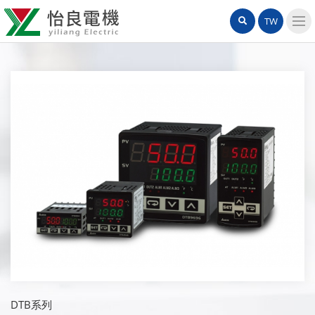
怡
網
站
TW
良
站
內
導
電
搜
覽
機
選
尋
單
有
限
公
司
DTB系列