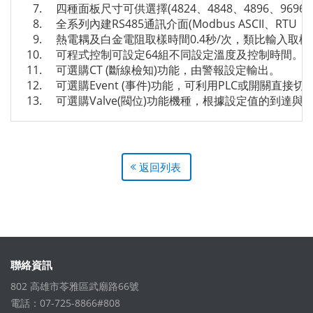
四種面板尺寸可供選擇(4824、4848、4896、9696)
全系列內建RS485通訊介面(Modbus ASCII、RTU，鮑
熱電耦及白金電阻取樣時間0.4秒/次，類比輸入取樣時間
可程式控制可設定64組不同設定溫度及控制時間。
可選購CT (斷線檢知)功能，由警報設定輸出。
可選購Event (事件)功能，可利用PLC或開關直接
可選購Valve(閥位)功能機種，根據設定值的到達與
返回列表
聯絡資訊
802 高雄市苓雅區武廟路66號
電話：07-725-8866#808