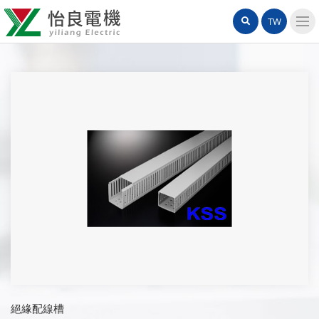
怡
網
站
TW
良
站
內
導
電
搜
覽
機
選
尋
單
有
限
公
司
絕緣配線槽