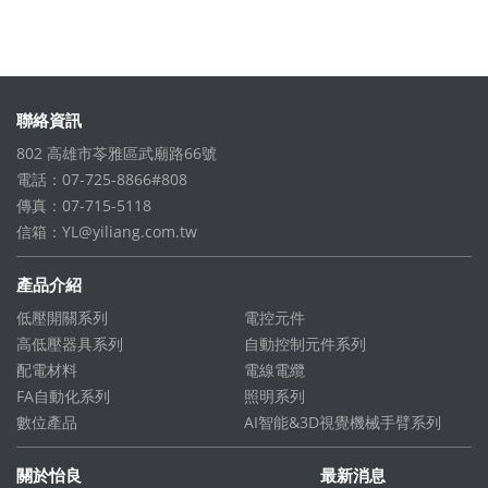
聯絡資訊
802 高雄市苓雅區武廟路66號
電話：07-725-8866#808
傳真：07-715-5118
信箱：
YL@yiliang.com.tw
產品介紹
低壓開關系列
電控元件
高低壓器具系列
自動控制元件系列
配電材料
電線電纜
FA自動化系列
照明系列
數位產品
AI智能&3D視覺機械手臂系列
關於怡良
最新消息