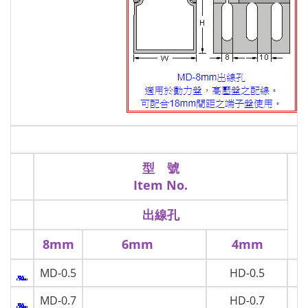
型 號
Item No.
出線孔
8mm
6mm
4mm
MD-0.5
HD-0.5
MD-0.7
HD-0.7