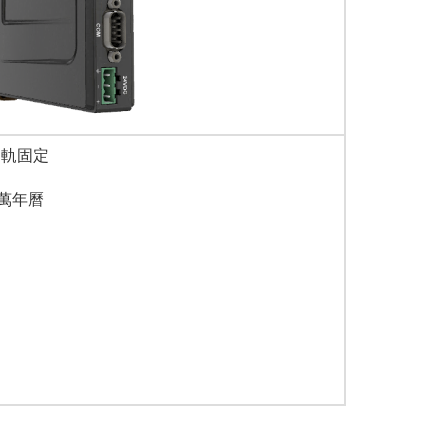
鋁軌固定
及萬年曆