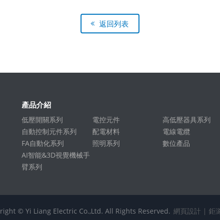
返回列表
產品介紹
低壓開關系列
電控元件
高低壓器具系列
自動控制元件系列
配電材料
電線電纜
FA自動化系列
照明系列
數位產品
AI智能&3D視覺機械手
臂系列
ight © Yi Liang Electric Co.,Ltd. All Rights Reserved.
網頁設計
| 鉅