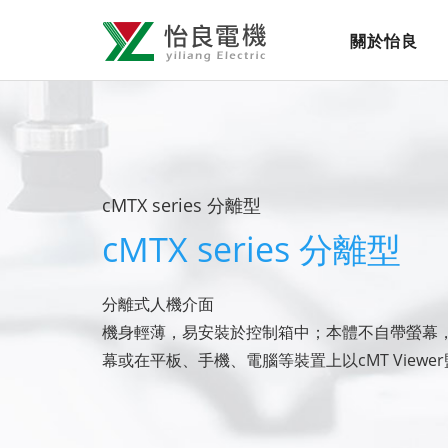
怡
網
關於怡良
良
站
導
電
覽
機
選
有
單
cMTX series 分離型
限
cMTX series 分離型
公
司
分離式人機介面
機身輕薄，易安裝於控制箱中；本體不自帶螢幕
幕或在平板、手機、電腦等裝置上以cMT Viewe